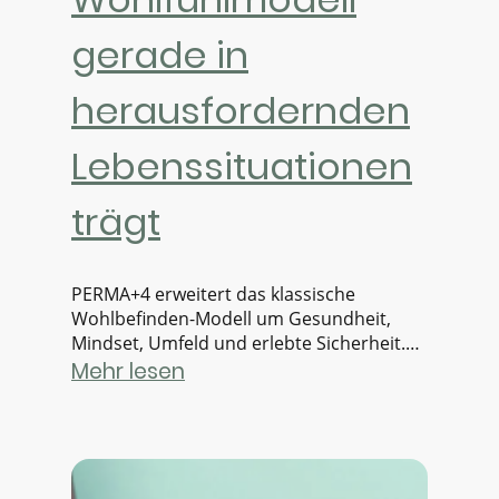
gerade in
herausfordernden
Lebenssituationen
trägt
PERMA+4 erweitert das klassische
Wohlbefinden-Modell um Gesundheit,
Mindset, Umfeld und erlebte Sicherheit.
Es zeigt, warum Menschen in Krisen aus
Mehr lesen
der Balance geraten – und wo Stabilität
entsteht.