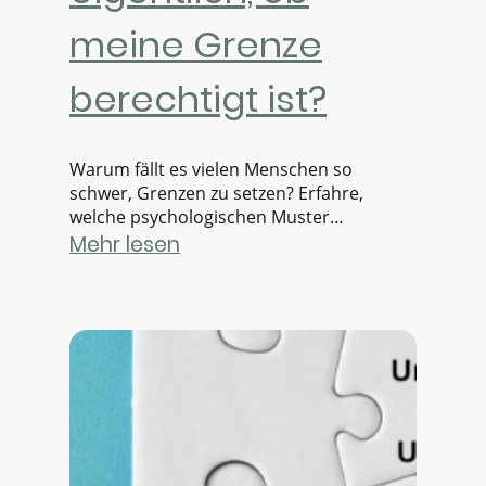
meine Grenze
berechtigt ist?
Warum fällt es vielen Menschen so
schwer, Grenzen zu setzen? Erfahre,
welche psychologischen Muster
dahinterstehen und warum gesunde
Mehr lesen
Grenzen nichts mit Egoismus zu tun
haben.