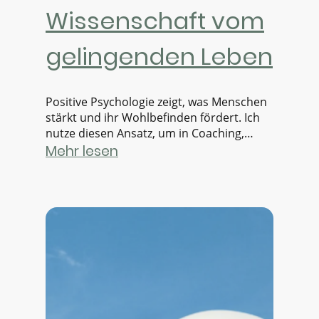
Wissenschaft vom
gelingenden Leben
Positive Psychologie zeigt, was Menschen
stärkt und ihr Wohlbefinden fördert. Ich
nutze diesen Ansatz, um in Coaching,
Beratung und Teamentwicklung
Mehr lesen
Selbstwirksamkeit und Entwicklung zu
unterstützen.